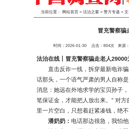
当前位置：
网站首页
>
法治之窗
>
警方专递
> 
冒充警察骗走
时间：2026-01-30 点击：
804
次
来源
法治在线丨冒充警察骗走老人29000
直击反诈一线，拆穿最新电诈骗局
话那头，一个语气严肃的男人自称是
消息：她远在外地求学的宝贝孙子，
笔保证金，才能把人放出来。” 对
里一片空白，只想着赶紧凑钱，绝不
潘奶奶：
电话那边很急，我怕他