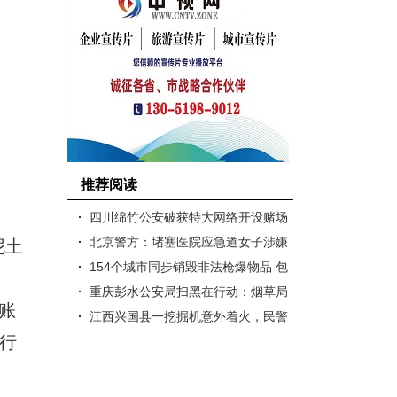
推荐阅读
四川绵竹公安破获特大网络开设赌场
案 涉案金额达3亿元
北京警方：堵塞医院应急道女子涉嫌
泥土
伪造证件
154个城市同步销毁非法枪爆物品 包
括10.7万支枪支
重庆彭水公安局扫黑在行动：烟草局
账
干部潘东被报捕
江西兴国县一挖掘机意外着火，民警
独行
成功扑灭