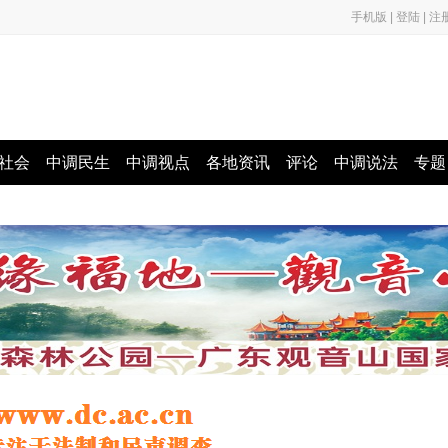
手机版
|
登陆
|
注
社会
中调民生
中调视点
各地资讯
评论
中调说法
专题