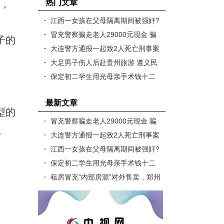
热门文章
金，
江西一女孩在父母隔离期间被强奸?
警方通报情况
冒充警察骗走老人29000元现金 骗
子的
子被抓获
大连警方通报一起致2人死亡刑事案
件
大足男子伤人后赴贵州旅游 遵义民
警将其抓获
保定初二学生用光母亲手术钱十二
万，警察帮其向商家讨要
最新文章
型的
冒充警察骗走老人29000元现金 骗
抓
子被抓获
大连警方通报一起致2人死亡刑事案
件
江西一女孩在父母隔离期间被强奸?
警方通报情况
保定初二学生用光母亲手术钱十二
万，警察帮其向商家讨要
租房冒充“内部房源”对外售卖，郑州
一女子涉嫌诈骗被立案