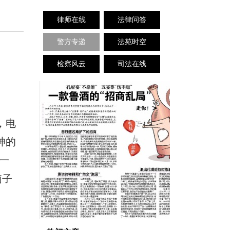
律师在线
法律问答
警方专递
法苑时空
检察风云
司法在线
，电
神的
一
脑子