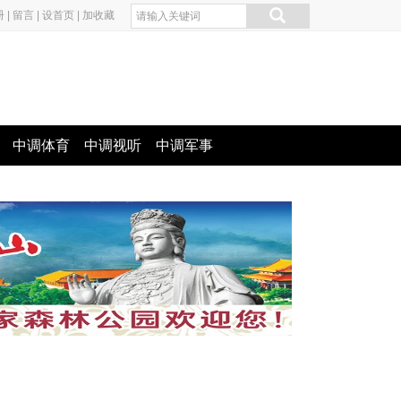
册
|
留言
|
设首页
|
加收藏
中调体育
中调视听
中调军事