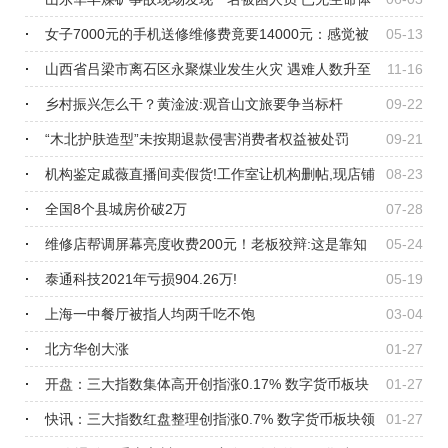
征
女子7000元的手机送修维修费竟要14000元：感觉被
05-13
诈骗了
山西省吕梁市离石区永聚煤业发生火灾 遇难人数升至
11-16
25人
乡村振兴怎么干？黄淦波:观音山文旅要争当标杆
09-22
“木北护肤造型”未按期退款侵害消费者权益被处罚
09-21
机构鉴定戚薇直播间卖假货!工作室让机构删帖,现店铺
08-23
已清空
全国8个县城房价破2万
07-28
维修店帮调屏幕亮度收费200元！老板狡辩:这是靠知
05-24
识赚钱
泰通科技2021年亏损904.26万!
05-19
上海一中餐厅被指人均两千吃不饱
03-04
北方华创大涨
01-27
开盘：三大指数集体高开创指涨0.17% 数字货币板块
01-27
涨幅居前
快讯：三大指数红盘整理创指涨0.7% 数字货币板块领
01-27