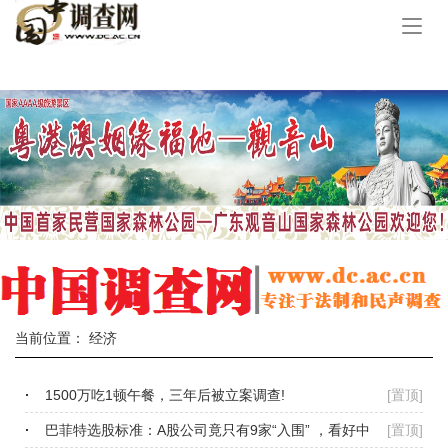
手
机
导
航
当前位置：
经济
1500万吃1顿午餐，三年后被立案调查!
[置顶]
巴菲特选股标准：A股公司竟只有9家“入围” ，看好中
[置顶]