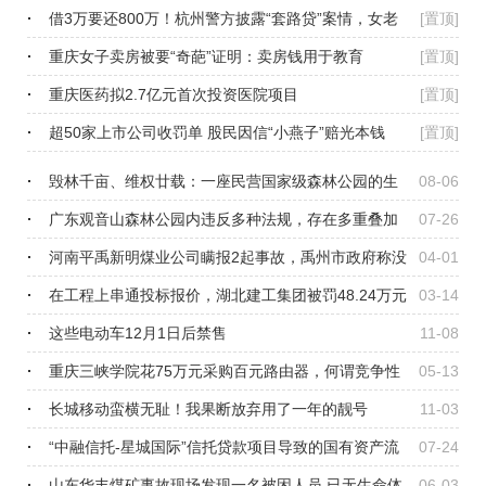
国
借3万要还800万！杭州警方披露“套路贷”案情，女老
[置顶]
板卖掉3套房没还完
重庆女子卖房被要“奇葩”证明：卖房钱用于教育
[置顶]
重庆医药拟2.7亿元首次投资医院项目
[置顶]
超50家上市公司收罚单 股民因信“小燕子”赔光本钱
[置顶]
毁林千亩、维权廿载：一座民营国家级森林公园的生
08-06
态之殇
广东观音山森林公园内违反多种法规，存在多重叠加
07-26
重大安全风险
河南平禹新明煤业公司瞒报2起事故，禹州市政府称没
04-01
有2矿工
在工程上串通投标报价，湖北建工集团被罚48.24万元
03-14
这些电动车12月1日后禁售
11-08
重庆三峡学院花75万元采购百元路由器，何谓竞争性
05-13
谈判方式招标？
长城移动蛮横无耻！我果断放弃用了一年的靓号
11-03
“中融信托-星城国际”信托贷款项目导致的国有资产流
07-24
失
山东华丰煤矿事故现场发现一名被困人员 已无生命体
06-03