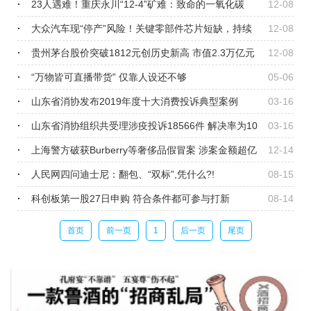
涨
23人遇难！重庆永川“12-4”矿难：致命的一氧化碳
12-08
大众汽车现“停产”风险！关键零部件芯片短缺，持续
12-08
多久？影响维修吗
贵州茅台股价突破1812元创历史新高 市值2.3万亿元
12-08
“万物皆可直播带货” 仅靠人设还不够
05-06
山东省消协发布2019年度十大消费投诉典型案例
03-16
山东省消协组织共受理涉疫投诉18566件 解决率为10
03-16
0%
上海警方破获Burberry等奢侈品假冒案 涉案金额超亿
12-14
元
人民网四问迪士尼：翻包、“双标”,凭什么?!
08-15
科创板第一股27日申购 符合条件都可参与打新
08-14
首页
前一页
1
后一页
尾页