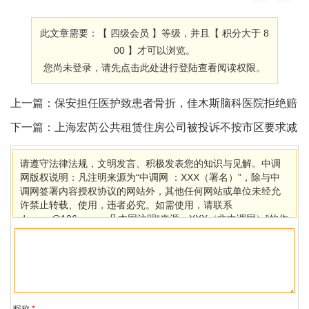
此文章需要：【 四级会员 】等级，并且【 积分大于 8
00 】才可以浏览。
您尚未登录，
请先点击此处进行登陆查看阅读权限。
上一篇：
保安担任医护致患者骨折，佳木斯脑科医院拒绝赔
偿
下一篇：
上海宏芮公共租赁住房公司被投诉不按市区要求减
免房租
请遵守法律法规，文明发言、积极发表您的知识与见解。中调
网版权说明：凡注明来源为“中调网 ：XXX（署名）”，除与中
调网签署内容授权协议的网站外，其他任何网站或单位未经允
许禁止转载、使用，违者必究。如需使用，请联系
dcaccn@126.com；凡本网注明“来源：XXX（非中调网）”的作
品，均转载自其它媒体，目的在于传播更多信息，其他媒体如
需转载，请与稿件来源方联系，如产生任何问题与本网无关。
若因版权、失实等侵权问题，请在30日内联系中调网处理。