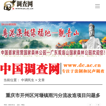
手
机
导
航
当前位置：
中调民生
> 文章
重庆市开州区河堰镇雨污分流改造项目问题多
时间：2022-04-11 点击：
795
次
- 小
+ 大