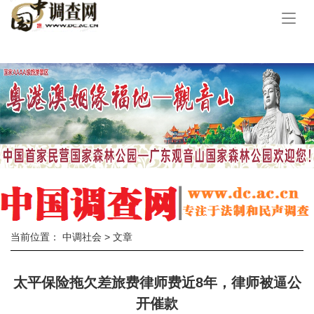
手
机
导
航
当前位置：
中调社会
> 文章
太平保险拖欠差旅费律师费近8年，律师被逼公
开催款