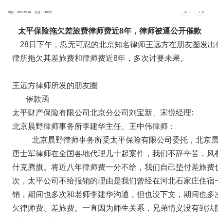
时间：2021-12-28 点击：
1163
次
- 小
+ 大
太平保险拖欠差旅费律师费近
8
年，律师被逼公开催款
28日下午，忍无可忍的北京知名律师王远方在朋友圈发出
律所拖欠其差旅费和律师费近8年，多次讨要未果。
王远方律师所发的朋友圈
催款函
太平财产保险有限公司北京分公司刘宝新、宋悦经理:
北京晨野律师事务所李建华主任、王中伟律师：
北京晨野律师事务所受太平保险有限公司委托，北京
唐士军律师在全国各地代理几十起案件，我们不辞辛苦，风
什克腾旗。将近八年律师费一分不给，我们自己垫付差旅费
次，太平公司不给报销的理由是我们曾经在河北石家庄住宿
销，期间也多次和老师李建华沟通，但也没下文，期间也多
欠律师费、差旅费。一直因为师生关系，兄弟情义没有到法