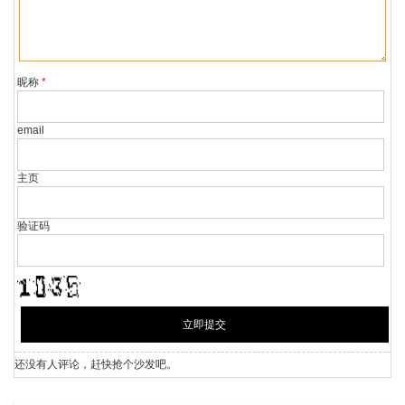
需转载，请与稿件来源方联系，如产生任何问题与本网无关。
若因版权、失实等侵权问题，请在30日内联系中调网处理。
昵称
*
email
主页
验证码
还没有人评论，赶快抢个沙发吧。