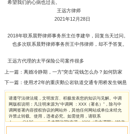
希望我们的心病也过去。
王远方律师
2021
年
12
月
28
日
2018
年联系
晨野律师事务所
主任李建华
，回复当天过问。
也多次联系晨野律师事务所王中伟律师，却不予答复。
王远方代理的太平保险公司案件很多
上一篇：
离婚冷静期，一方“突击”花钱怎么办？如何防家
暴？婚姻法专家解析
下一篇：
使用才2年的重庆鹅公岩轨道交通专用桥发生钢悬
索断裂
请遵守法律法规，文明发言、积极发表您的知识与见解。中调
网版权说明：凡注明来源为“中调网 ：XXX（署名）”，除与中
调网签署内容授权协议的网站外，其他任何网站或单位未经允
许禁止转载、使用，违者必究。如需使用，请联系
dcaccn@126.com；凡本网注明“来源：XXX（非中调网）”的作
品，均转载自其它媒体，目的在于传播更多信息，其他媒体如