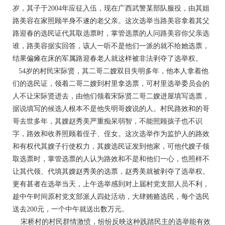
岁，其子于2004年应征入伍，现在广西武警某部队服役，由其姐
路美容在家照顾半身不遂的老父亲。这次选举当路美容拿着其父
路迎春的选民证代其取选票时，掌管选票的人问路美容你父亲选
谁，路美容据实回答，该人一听不是他们一派的就不给她选票，
结果偏瘫在床的军属路迎春老人就这样被非法剥夺了选举权。
54岁的村民宋际贤，其二哥二嫂双目失明多年，他本人拿着他
们的选民证，领着二哥二嫂到村里拿选票，可村里选举委员会的
人不让宋际贤进去，由他们领着宋际贤二哥二嫂进屋填写选票，
据说填写的候选人根本不是他失明哥嫂说的人。村民路效和的哥
哥去世多年，其嫂赵秀美严重痴呆弱智，不能照顾孩子也不识
字，路效和收养照顾着侄子、侄女。这次选举作为监护人的路效
和有权代其嫂子行使权力，其嫂选民证发到他家，可他代嫂子领
取选票时，掌管选票的人认为路效和不是和他们一心，也照样不
让其代领、代填其嫂赵秀美的选票，赵秀美就被剥夺了选举权。
更有甚者在选举当天，上午选举感到对上届村党支部人员不利，
趁中午时间原村党支部派人四处活动，大肆贿赂选民，每个选民
送去200元，一个中午就送出数万元。
宋桥村的村民群情激愤，纷纷反映这种践踏民主的选举能有效