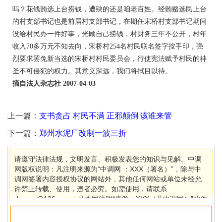
吗？花钱贿选上台捞钱，遭殃的还是咱老百姓。经贿赂选民上台
的村支部书记也是前届村支部书记，在期任宋桥村支部书记期间
没给村民办一件好事，光顾自己捞钱，村财务三年不公开，村年
收入70多万元不知去向，宋桥村254名村民联名签字按手印，强
烈要求罢免新当选的宋桥村村民委员会，行使宪法赋予村民的神
圣不可侵犯的权力。其意义深远，我们将拭目以待。
摘自法人杂志社 2007-04-03
上一篇：
支书贪占 村民不满 正邪颠倒 该谁来管
下一篇：
郑州水泥厂改制一波三折
请遵守法律法规，文明发言、积极发表您的知识与见解。中调
网版权说明：凡注明来源为“中调网 ：XXX（署名）”，除与中
调网签署内容授权协议的网站外，其他任何网站或单位未经允
许禁止转载、使用，违者必究。如需使用，请联系
dcaccn@126.com；凡本网注明“来源：XXX（非中调网）”的作
品，均转载自其它媒体，目的在于传播更多信息，其他媒体如
需转载，请与稿件来源方联系，如产生任何问题与本网无关。