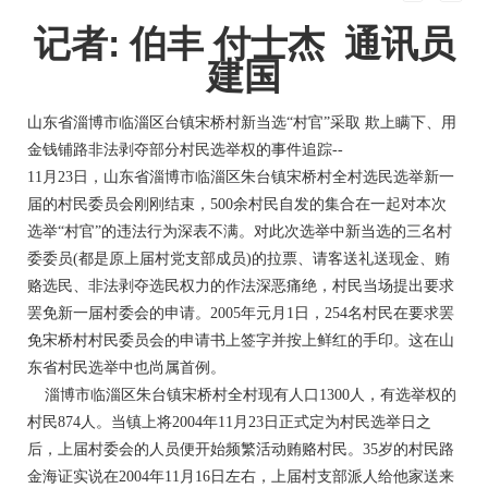
记者: 伯丰 付士杰 通讯员
建国
山东省淄博市临淄区台镇宋桥村新当选“村官”采取 欺上瞒下、用
金钱铺路非法剥夺部分村民选举权的事件追踪--
11月23日，山东省淄博市临淄区朱台镇宋桥村全村选民选举新一
届的村民委员会刚刚结束，500余村民自发的集合在一起对本次
选举“村官”的违法行为深表不满。对此次选举中新当选的三名村
委委员(都是原上届村党支部成员)的拉票、请客送礼送现金、贿
赂选民、非法剥夺选民权力的作法深恶痛绝，村民当场提出要求
罢免新一届村委会的申请。2005年元月1日，254名村民在要求罢
免宋桥村村民委员会的申请书上签字并按上鲜红的手印。这在山
东省村民选举中也尚属首例。
淄博市临淄区朱台镇宋桥村全村现有人口1300人，有选举权的
村民874人。当镇上将2004年11月23日正式定为村民选举日之
后，上届村委会的人员便开始频繁活动贿赂村民。35岁的村民路
金海证实说在2004年11月16日左右，上届村支部派人给他家送来