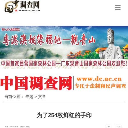
手
机
导
航
当前位置：
专题
> 文章
为了254枚鲜红的手印
时间：2018-06-15 点击：
104
次
- 小
+ 大