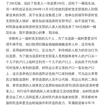
了200元钱，说好了投某人一张选票100元，还给了一桶花生油。
另一村民也证实在2004年11月18日也收到原村党支部派的人到我
家送来的东西，其子在某企业集团上班，他单位的领导和原村党
支部的某人很好，被告知必须选原村支部书记，如不选就下岗。
村民路金春反映原村党支部的人派人给我送来了300元钱和一桶
花生油，我不愿做违心的事，我没收。
宋桥村上一届村党支部的几个人，为了当选新一届村委委员可
谓不择手段。他们除用巨额金钱铺路贿赂选举人外，还另有高
招，采用临时转移户口、定点包户、剥夺残疾人权力的非法行为
拉选票。为了能当选原村党支部某人竟然能将老年人的户口从一
个儿子的户口上临时迁到另一个儿子的户口上，在由其子代为填
写对选举人有利的选票。村民边云革父亲的户口一直在他户口
上，这次选举他父亲的选民证也按户口发到他家，可当边云革替
其父领取选票时，掌管选票的人员不让代领，而边云革的二弟去
领，掌管选票的人就将其父选票给他由其填写(因其选的是原村委
某人)。对行动不便的残疾人依法要设立流动投票箱，由村民选举
委员会工作人员和监票人及村民代表在场参加投票，而宋桥村本
届村民选举委员会暗箱操作剥夺选民权力。军属路迎春今年78