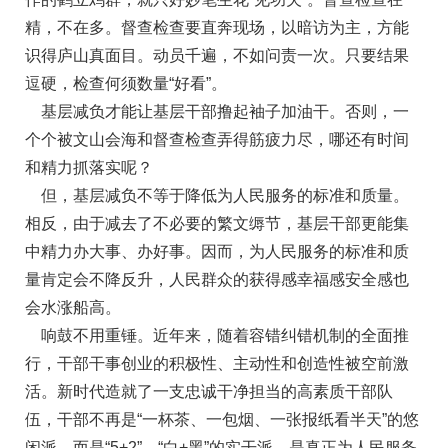
精，不在多。督查检查要直奔现场，以暗访为主，方能
识得庐山真面目。动员千遍，不如问责一次。只要结果
逗硬，检查何须数量“好看”。
基层减负才能让基层干部撸起袖子加油干。否则，一
个个被文山会海和督查检查弄得筋疲力尽，哪还有时间
和精力抓落实呢？
但，基层减负不等于降低为人民服务的标准和质量。
相反，由于减去了不必要的繁文缛节，基层干部更能集
中精力办大事、办好事。因而，为人民服务的标准和质
量肯定会不降反升，人民群众的获得感幸福感安全感也
会水涨船高。
响鼓不用重锤。近年来，随着容错纠错机制的全面推
行，干部干事创业的积极性、主动性和创造性被空前激
活。新时代造就了一支忠诚干净担当的高素质干部队
伍，干部不再是“一杯茶、一包烟、一张报纸看半天”的悠
闲派，而是“5+2”、“白+黑”的实干派，是真正为人民服务