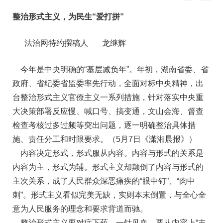
整治形式主义，为民生“爱打拼”
法治网特约撰稿人 龙继辉
今年是中央明确的“基层减负年”。年初，湖南省委、省
政府、省纪委省监委率先行动，全面对标中央精神，出
台整治形式主义官僚主义一系列措施，针对落实中央重
大决策部署反应慢、喊口号、搞变通，文山会海、督查
检查考核过多过频等突出问题，逐一明确整治具体措
施、责任分工和时限要求。（5月7日《潇湘晨报》）
内容决定形式，形式服从内容。内容与形式的关系是
内容为主，形式为辅。形式主义却颠倒了内容与形式的
主次关系，成了人民群众深恶痛疾的“眼中钉”、“肉中
刺”。形式主义看似完美无缺，实则本末倒置，与全心全
意为人民服务的理念和要求背道而驰。
整治形式主义要对症下药、一针见血。要从内容上“丰