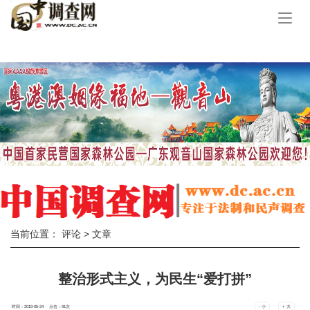
手
机
导
航
当前位置：
评论
> 文章
整治形式主义，为民生“爱打拼”
时间：2019-05-24 点击：
91
次
- 小
+ 大