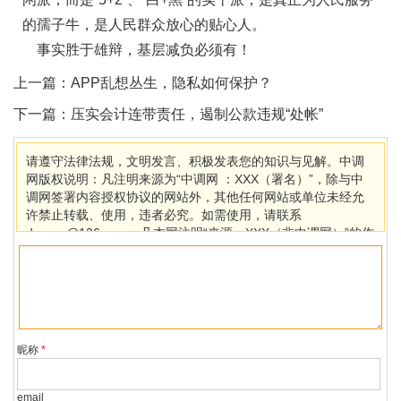
的孺子牛，是人民群众放心的贴心人。
事实胜于雄辩，基层减负必须有！
上一篇：
APP乱想丛生，隐私如何保护？
下一篇：
压实会计连带责任，遏制公款违规“处帐”
请遵守法律法规，文明发言、积极发表您的知识与见解。中调
网版权说明：凡注明来源为“中调网 ：XXX（署名）”，除与中
调网签署内容授权协议的网站外，其他任何网站或单位未经允
许禁止转载、使用，违者必究。如需使用，请联系
dcaccn@126.com；凡本网注明“来源：XXX（非中调网）”的作
品，均转载自其它媒体，目的在于传播更多信息，其他媒体如
需转载，请与稿件来源方联系，如产生任何问题与本网无关。
若因版权、失实等侵权问题，请在30日内联系中调网处理。
昵称
*
email