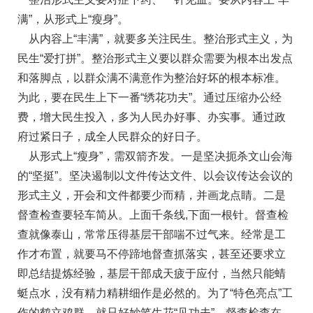
满”，从形式上“瘦身”。
从内容上“丰满”，就要多关注民生。整治形式主义，为
民生“爱打拼”。整治形式主义要以群众需要为根本出发点
和落脚点，以群众满不满意作为整治好坏的根本标准。
为此，要在民生上下一番“绣花功夫”。通过压缩办公经
费，增大民生投入，多为人民办好事、办实事。通过政
府过紧日子，成全人民群众的好日子。
从形式上“瘦身”，需双箭齐发。一是坚决扼杀文山会海
的“坚挺”。坚决遏制以文件传达文件、以会议传达会议的
形式主义，开会和文件都要少而精，并画龙点睛。二是
督查检查要轻车简从。上面千条线,下面一根针。督查检
查就像泰山，常常压得基层干部喘不过气来。经常是工
作才布置，就要马不停蹄地督查抓落实，甚至还要求立
即总结提炼经验，基层干部成天疲于应付，当然只能蜻
蜓点水，没有精力精耕细作是必然的。为了“特色亮点”工
作的鹤立鸡群，就只好妙笔生花“见功夫”。督查检查在